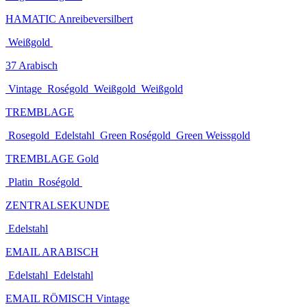
HAMATIC Anreibeversilbert
Weißgold
37 Arabisch
Vintage
Roségold
Weißgold
Weißgold
TREMBLAGE
Rosegold
Edelstahl
Green Roségold
Green Weissgold
TREMBLAGE Gold
Platin
Roségold
ZENTRALSEKUNDE
Edelstahl
EMAIL ARABISCH
Edelstahl
Edelstahl
EMAIL RÖMISCH Vintage