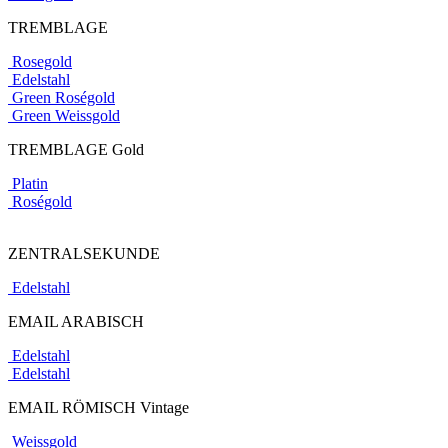
TREMBLAGE
Rosegold
Edelstahl
Green Roségold
Green Weissgold
TREMBLAGE Gold
Platin
Roségold
ZENTRALSEKUNDE
Edelstahl
EMAIL ARABISCH
Edelstahl
Edelstahl
EMAIL RÖMISCH Vintage
Weissgold