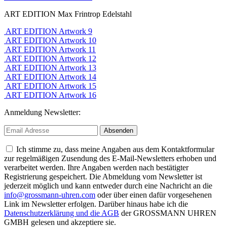
ART EDITION Max Frintrop Edelstahl
ART EDITION Artwork 9
ART EDITION Artwork 10
ART EDITION Artwork 11
ART EDITION Artwork 12
ART EDITION Artwork 13
ART EDITION Artwork 14
ART EDITION Artwork 15
ART EDITION Artwork 16
Anmeldung Newsletter:
Ich stimme zu, dass meine Angaben aus dem Kontaktformular
zur regelmäßigen Zusendung des E-Mail-Newsletters erhoben und
verarbeitet werden. Ihre Angaben werden nach bestätigter
Registrierung gespeichert. Die Abmeldung vom Newsletter ist
jederzeit möglich und kann entweder durch eine Nachricht an die
info@grossmann-uhren.com
oder über einen dafür vorgesehenen
Link im Newsletter erfolgen. Darüber hinaus habe ich die
Datenschutzerklärung und die AGB
der GROSSMANN UHREN
GMBH gelesen und akzeptiere sie.