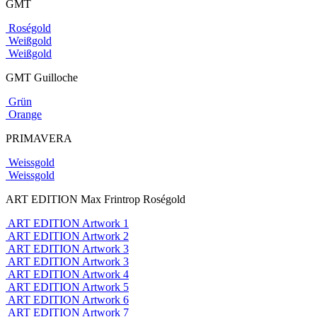
GMT
Roségold
Weißgold
Weißgold
GMT Guilloche
Grün
Orange
PRIMAVERA
Weissgold
Weissgold
ART EDITION Max Frintrop Roségold
ART EDITION Artwork 1
ART EDITION Artwork 2
ART EDITION Artwork 3
ART EDITION Artwork 3
ART EDITION Artwork 4
ART EDITION Artwork 5
ART EDITION Artwork 6
ART EDITION Artwork 7