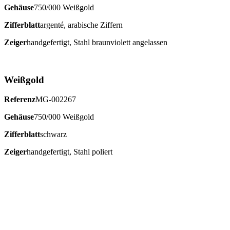
Gehäuse
750/000 Weißgold
Zifferblatt
argenté, arabische Ziffern
Zeiger
handgefertigt, Stahl braunviolett angelassen
Weißgold
Referenz
MG-002267
Gehäuse
750/000 Weißgold
Zifferblatt
schwarz
Zeiger
handgefertigt, Stahl poliert