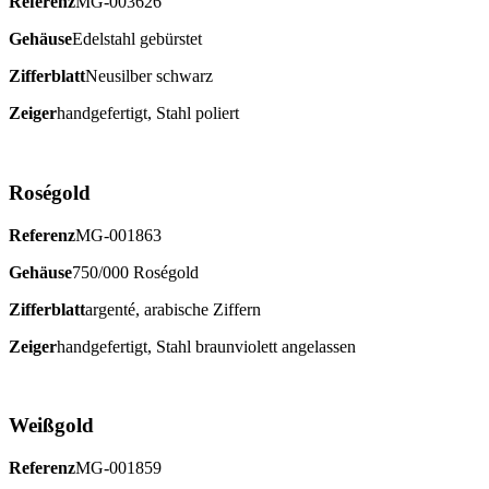
Referenz
MG-003626
Gehäuse
Edelstahl gebürstet
Zifferblatt
Neusilber schwarz
Zeiger
handgefertigt, Stahl poliert
Roségold
Referenz
MG-001863
Gehäuse
750/000 Roségold
Zifferblatt
argenté, arabische Ziffern
Zeiger
handgefertigt, Stahl braunviolett angelassen
Weißgold
Referenz
MG-001859