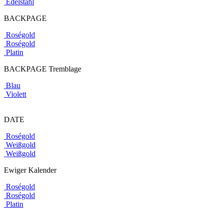
Edelstahl
BACKPAGE
Roségold
Roségold
Platin
BACKPAGE Tremblage
Blau
Violett
DATE
Roségold
Weißgold
Weißgold
Ewiger Kalender
Roségold
Roségold
Platin