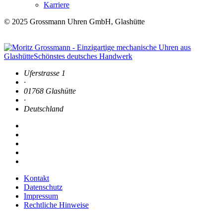
Karriere
© 2025 Grossmann Uhren GmbH, Glashütte
Uferstrasse 1
·
01768 Glashütte
·
Deutschland
Kontakt
Datenschutz
Impressum
Rechtliche Hinweise