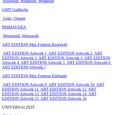
Roségold
Weißgold
Weißgold
GMT Guilloche
Grün
Orange
PRIMAVERA
Weissgold
Weissgold
ART EDITION Max Frintrop Roségold
ART EDITION Artwork 1
ART EDITION Artwork 2
ART
EDITION Artwork 3
ART EDITION Artwork 3
ART EDITION
Artwork 4
ART EDITION Artwork 5
ART EDITION Artwork 6
ART EDITION Artwork 7
ART EDITION Max Frintrop Edelstahl
ART EDITION Artwork 9
ART EDITION Artwork 10
ART
EDITION Artwork 11
ART EDITION Artwork 12
ART
EDITION Artwork 13
ART EDITION Artwork 14
ART
EDITION Artwork 15
ART EDITION Artwork 16
UNIVERSALZEIT