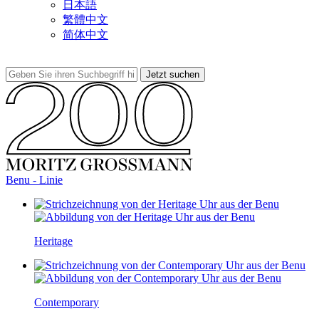
日本語
繁體中文
简体中文
Benu - Linie
Heritage
Contemporary