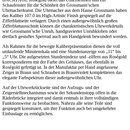
Schaufenster für die Schönheit der Grossmann’schen
Uhrmacherkunst. Die Uhrmacher aus dem Hause Grossmann haben
das Kaliber 107.0 im High-Artistic Finish gespiegelt auf die
Zifferblattseite verlagert. Durch einen außergewöhnlich großen
Zifferblattausschnitt können die charakteristischen Uhrwerkdetails
wie Grossmann’sche Unruh, handgravierter Unruhkloben oder
dreifach gestuftes Sperrrad auch am Handgelenk bewundert werden.
Als Rahmen für die bewegte Kaliberpräsentation dienen die voll
umlaufende Minutenskala und eine Stundenanzeige von „11“ bis
„5“ Uhr. Die aufgesetzten Stundenindexe und -ziffern aus Roségold
korrespondieren mit der Farbe des Gehäuses, das ebenfalls in
Roségold gefertigt ist. In der Manufaktur per Hand angelassene
Zeiger in Braun und Schrauben in Braunviolett komplettieren das
elegante Farbspektrum dieser außergewöhnlichen Uhr.
Auf der Uhrwerkrückseite sind der Aufzugs- und der
Zeigerstellmechanismus sowie der Sekundenstopp offen in die
Räderbrücke integriert und damit erstmals in ihrer vollständigen
Funktionsweise zu beobachten. Nahezu alle seine Teile sind
gespiegelt konstruiert, um ihre Funktion auch bei umgekehrter
Einbaulage zu ermöglichen.